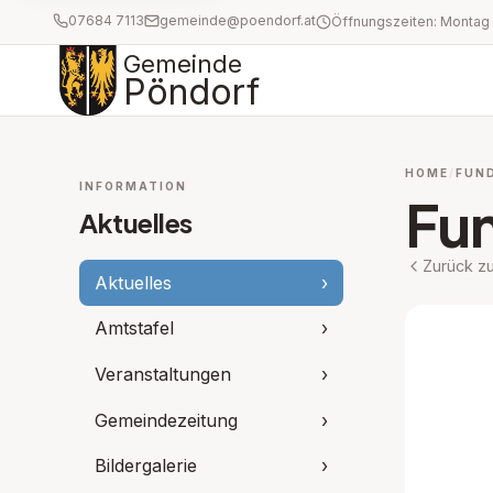
07684 7113
gemeinde@poendorf.at
Gemeinde
Pöndorf
HOME
FUN
INFORMATION
Fun
Aktuelles
Zurück zu
Aktuelles
›
Amtstafel
›
Veranstaltungen
›
Gemeindezeitung
›
Bildergalerie
›