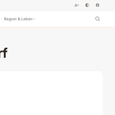
A
+
Region & Leben
rf