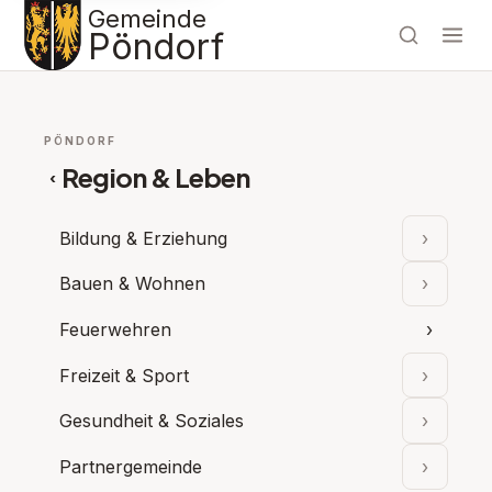
Gemeinde
Pöndorf
PÖNDORF
Region & Leben
‹
Bildung & Erziehung
›
Unterpu
Bauen & Wohnen
›
Unterpu
Feuerwehren
›
Freizeit & Sport
›
Unterpu
Gesundheit & Soziales
›
Unterpu
Partnergemeinde
›
Unterpu