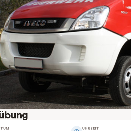
übung
ATUM
UHRZEIT