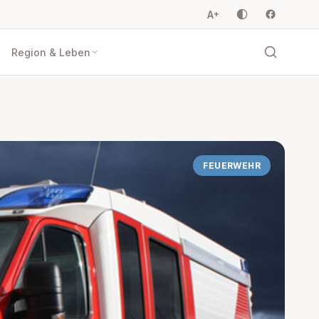
A
+
Region & Leben
FEUERWEHR