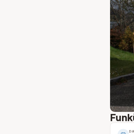
Funk
D