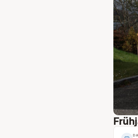
Früh
D