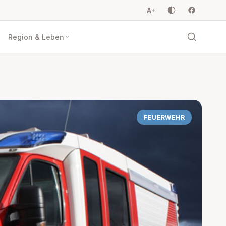
A
+
Region & Leben
FEUERWEHR