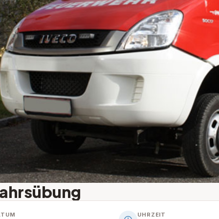
jahrsübung
ATUM
UHRZEIT